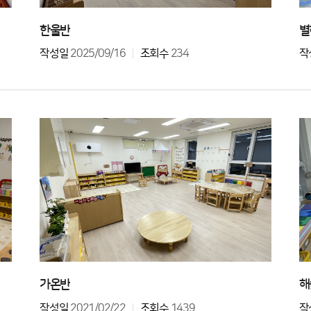
한울반
별
작성일
2025/09/16
조회수
234
작
가온반
해
작성일
2021/02/22
조회수
1439
작