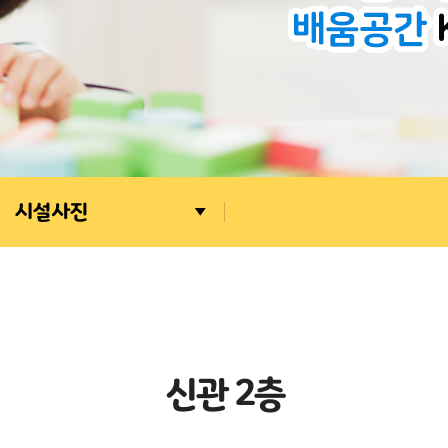
시설사진
신
관
2
층