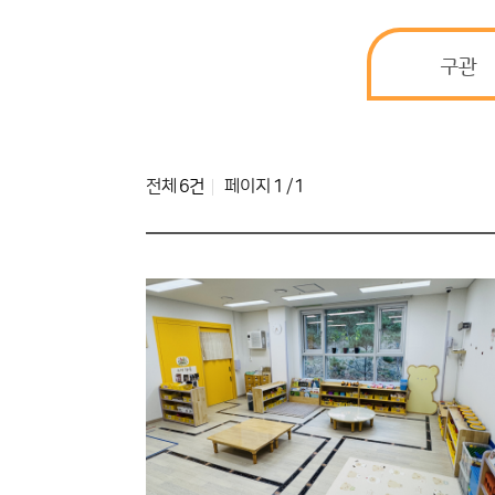
구관
전체
6건
페이지
1
/
1