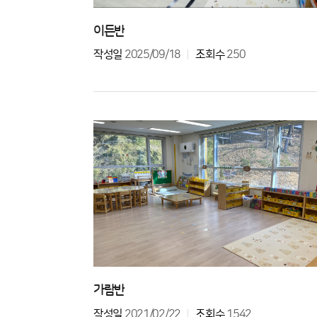
이든반
작성일
2025/09/18
조회수
250
가람반
작성일
2021/02/22
조회수
1542