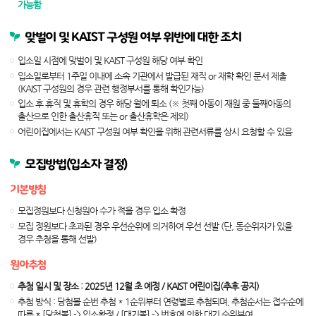
가능함
맞벌이 및 KAIST 구성원 여부 위반에 대한 조치
입소일 시점에 맞벌이 및 KAIST 구성원 해당 여부 확인
입소일로부터 1주일 이내에 소속 기관에서 발급된 재직 or 재학 확인 문서 제출
(KAIST 구성원의 경우 관련 행정부서를 통해 확인가능)
입소 후 휴직 및 휴학의 경우 해당 월에 퇴소 (※ 첫째 아동이 재원 중 둘째아동의
출산으로 인한 출산휴직 또는 or 출산휴학은 제외)
어린이집에서는 KAIST 구성원 여부 확인을 위해 관련서류를 상시 요청할 수 있음
모집방법(입소자 결정)
기본방침
모집정원보다 신청원아 수가 적을 경우 입소 확정
모집 정원보다 초과된 경우 우선순위에 의거하여 우선 선발
(단, 동순위자가 있을
경우 추첨을 통해 선발)
원아추첨
추첨 일시 및 장소 : 2025년 12월 초 예정 / KAIST 어린이집(추후 공지)
추첨 방식 : 당첨볼 순번 추첨
* 1순위부터 연령별로 추첨되며, 추첨순서는 접수순에
따름
* [당첨볼] -> 입소확정 / [대기볼] -> 번호에 의한 대기 순위부여