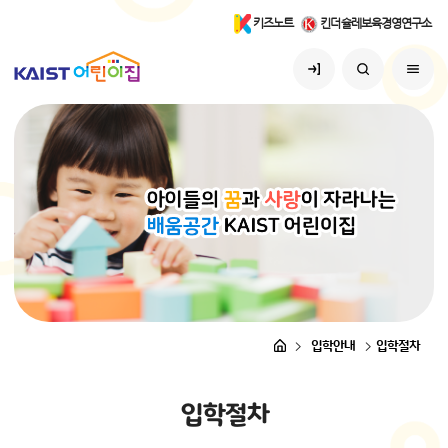
키즈노트
킨더슐레보육경영연구소
입학안내
입학절차
입
학
절
차