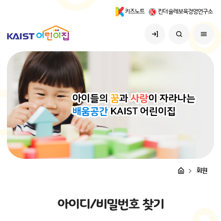
키즈노트
킨더슐레보육경영연구소
회원
아
이
디
/
비
밀
번
호
찾
기